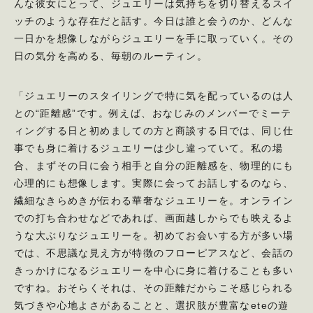
んな彼女にとって、ジュエリーは気持ちを切り替えるスイ
ッチのような存在だと話す。今日は誰と会うのか、どんな
一日かを想像しながらジュエリーを手に取っていく。その
日の気分を高める、毎朝のルーティン。
「ジュエリーのスタイリングで特に気を配っているのは人
との“距離感”です。例えば、おなじみのメンバーでミーテ
ィングする日と初めましての方と商談する日では、同じ仕
事でも身に着けるジュエリーは少し違っていて。私の場
合、まずその日に会う相手と自分の距離感を、物理的にも
心理的にも想像します。実際に会ってお話しするのなら、
繊細なきらめきが伝わる華奢なジュエリーを。オンライン
での打ち合わせなどであれば、画面越しからでも映えるよ
うな大ぶりなジュエリーを。初めてお会いする方が多い場
では、不思議な見え方が特徴のフローピアスなど、会話の
きっかけになるジュエリーを中心に身に着けることも多い
ですね。おそらくそれは、その距離だからこそ感じられる
気づきや心地よさがあることと、選択肢が豊富なeteの遊