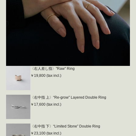
〈右人差し指〉"Raw" Ring
￥19,800 (tax incl.)
〈右中指 上〉“Re-grow” Layered Double Ring
￥17,600 (tax incl.)
〈右中指 下〉“Limited Stone” Double Ring
￥23,100 (tax incl.)