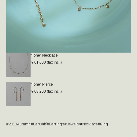
“Tone” Necklace
￥61,600 (tax incl.)
“Tone” Pierce
￥68,200 (tax incl.)
#2023Autumn
#EarCuff
#Earrings
#Jewelry
#Necklace
#Ring