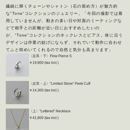
繊細に輝くチェーンやシャトン（石の留め方）が魅力的
な“Tone”コレクションのジュエリー。「今回の撮影では着
用していませんが、動きの多い日や対面のミーティングな
どで相手との距離が近い日におすすめしたいの
が、“Tone”コレクションのネックレスとピアス。体に沿う
デザインは作業の妨げにならず、それでいて動作に合わせ
てふと煌めいてくれるので自然と気分も高まります」
〈左耳・下〉Flow Pierce S
￥19,800 (tax incl.)
〈左耳・上〉“Limited Stone” Peek Cuff
￥14,300 (tax incl.)
〈上〉"Lettered" Necklace
￥41,800 (tax incl.)