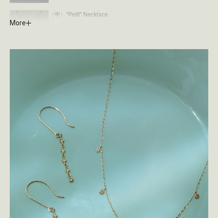
〈中〉“Petit” Necklace
More
￥27,500 (tax incl.)
〈下〉“SIGNATURE” Charm 3
￥39,600〜 (tax incl.)
※オーダー内容により価格変動あり（チェーンは別売り）
※ete bijoux取り扱いショップのみの展開