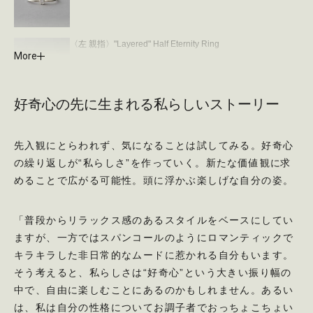
〈左 親指〉"Layered" Half Eternity Ring
More
￥66,000 (tax incl.)
好奇心の先に生まれる私らしいストーリー
〈左 薬指〉ETERNALING® “Little Letter”
￥42,900〜 (tax incl.)
※オーダー商品。ETERNALING🄬展開店舗のみの展開
先入観にとらわれず、気になることは試してみる。好奇心
※オーダー内容により価格変動あり
の繰り返しが“私らしさ”を作っていく。新たな価値観に求
めることで広がる可能性。頭に浮かぶ楽しげな自分の姿。
「普段からリラックス感のあるスタイルをベースにしてい
ますが、一方ではスパンコールのようにロマンティックで
キラキラした非日常的なムードに惹かれる自分もいます。
そう考えると、私らしさは“好奇心”という大きい振り幅の
中で、自由に楽しむことにあるのかもしれません。あるい
は、私は自分の性格についてお調子者でおっちょこちょい