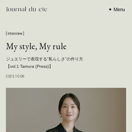
Close
Menu
Read
View
Drag
[ Interview ]
My style, My rule
ジュエリーで表現する“私らしさ”の作り方
【vol.1 Tamura (Press)】
2023.10.06