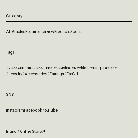
Category
All Articles
Feature
Interview
Products
Special
Tags
#2023Autumn
#2023Summer
#Styling
#Necklace
#Ring
#Bracelet
#Jewelry
#Accessories
#Earrings
#EarCuff
SNS
Instagram
Facebook
YouTube
Brand / Online Store