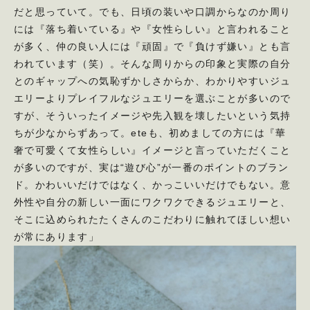
だと思っていて。でも、日頃の装いや口調からなのか周り
には『落ち着いている』や『女性らしい』と言われること
が多く、仲の良い人には『頑固』で『負けず嫌い』とも言
われています（笑）。そんな周りからの印象と実際の自分
とのギャップへの気恥ずかしさからか、わかりやすいジュ
エリーよりプレイフルなジュエリーを選ぶことが多いので
すが、そういったイメージや先入観を壊したいという気持
ちが少なからずあって。eteも、初めましての方には『華
奢で可愛くて女性らしい』イメージと言っていただくこと
が多いのですが、実は“遊び心”が一番のポイントのブラン
ド。かわいいだけではなく、かっこいいだけでもない。意
外性や自分の新しい一面にワクワクできるジュエリーと、
そこに込められたたくさんのこだわりに触れてほしい想い
が常にあります」